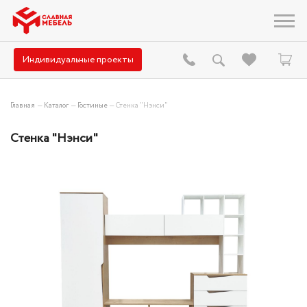
Индивидуальные проекты
Главная
—
Каталог
—
Гостиные
—
Стенка "Нэнси"
Стенка "Нэнси"