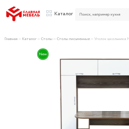
Каталог
Главная
—
Каталог
—
Столы
—
Столы письменные
—
Уголок школьника
New