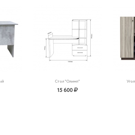
ый
Стол "Олимп"
Уго
15 600