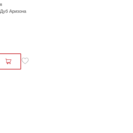
я
 Дуб Аризона