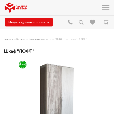
Индивидуальные проекты
Главная
—
Каталог
—
Спальные комнаты
—
"ЛОФТ"
—
Шкаф "ЛОФТ"
Шкаф "ЛОФТ"
New