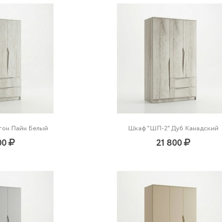
тон Пайн Белый
Шкаф "ШП-2" Дуб Канадский
00
21 800