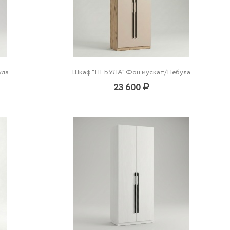
ула
Шкаф "НЕБУЛА" Фон мускат/Небула
23 600