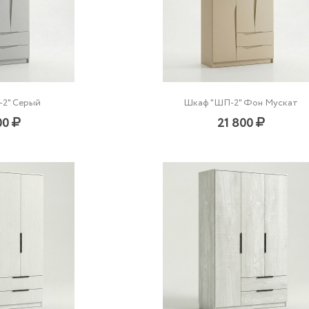
2" Серый
Шкаф "ШП-2" Фон Мускат
00
21 800