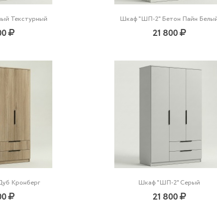
лый Текстурный
Шкаф "ШП-2" Бетон Пайн Белы
00
21 800
Дуб Кронберг
Шкаф "ШП-2" Серый
00
21 800