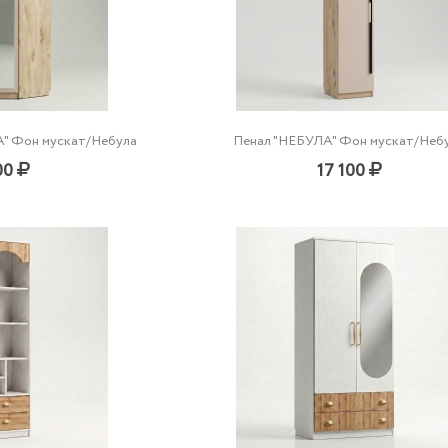
" Фон мускат/Небула
Пенал "НЕБУЛА" Фон мускат/Неб
00
17 100